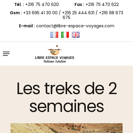
Skip
to
Tél. :
+216 75 470 620
Fax :
+216 75 470 622
main
content
Gsm :
+33 695 41 30 00
/
+216 25 444 631
/
+216 98 673
675
E-mail :
contact@libre-espace-voyages.com
Menu
Les treks de 2
semaines