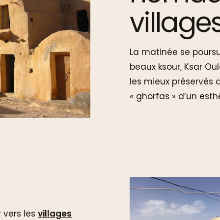
village
La matinée se poursu
beaux ksour, Ksar Oule
les mieux préservés 
« ghorfas » d’un esth
 vers les
villages