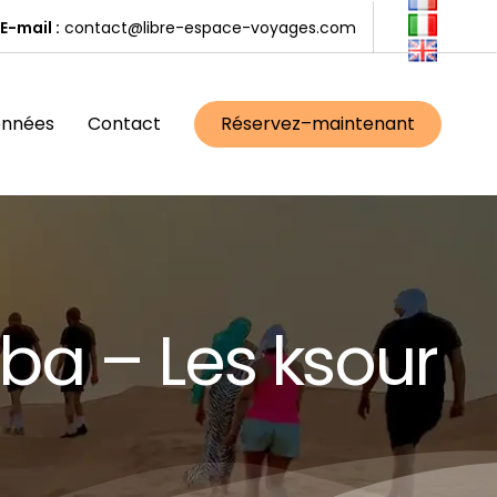
E-mail :
contact@libre-espace-voyages.com
onnées
Contact
R
é
s
e
r
v
e
z
–
m
a
i
n
t
e
n
a
n
t
ba – Les ksour