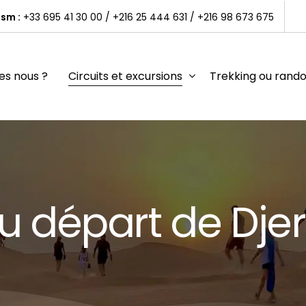
sm :
+33 695 41 30 00
/
+216 25 444 631
/
+216 98 673 675
s nous ?
Circuits et excursions
Trekking ou rand
u départ de Djer