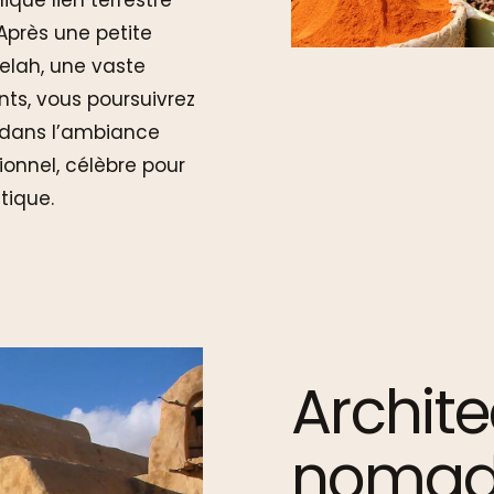
ique lien terrestre
. Après une petite
elah, une vaste
ts, vous poursuivrez
z dans l’ambiance
ionnel, célèbre pour
tique.
Archite
nomad