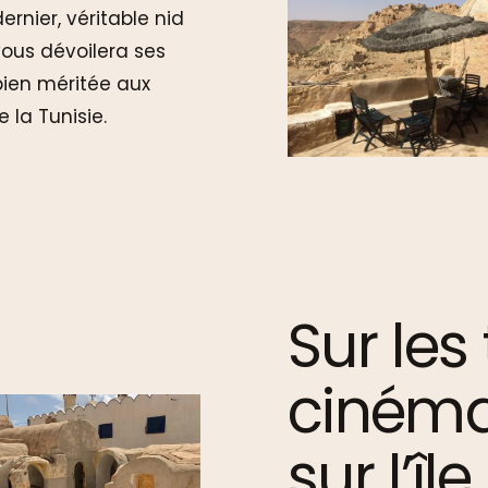
dernier, véritable nid
ous dévoilera ses
ien méritée aux
 la Tunisie.
Sur les
cinéma
sur l’îl