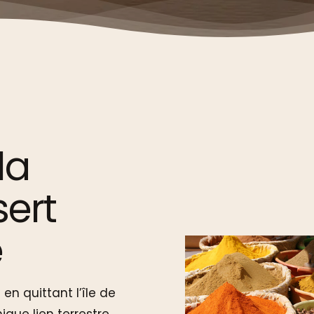
la
sert
e
n quittant l’île de