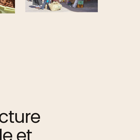
cture
e et