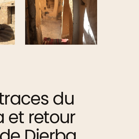
 traces du
 et retour
e de Djerba