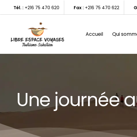
Skip
Tél. :
+216 75 470 620
Fax :
+216 75 470 622
G
to
main
content
Accueil
Qui somme
Une journée a