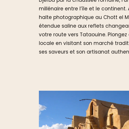
Djerba par la chaussée romaine, l’un
millénaire entre l’île et le continent
halte photographique au Chott el M
étendue saline aux reflets changean
votre route vers Tataouine. Plonge
locale en visitant son marché tradit
ses saveurs et son artisanat authen