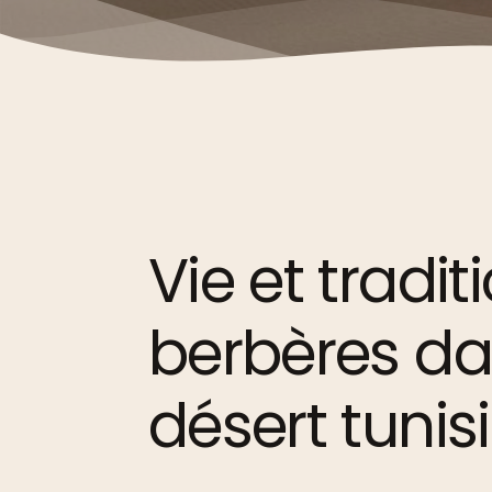
Vie
et
tradit
berbères
da
désert
tunis