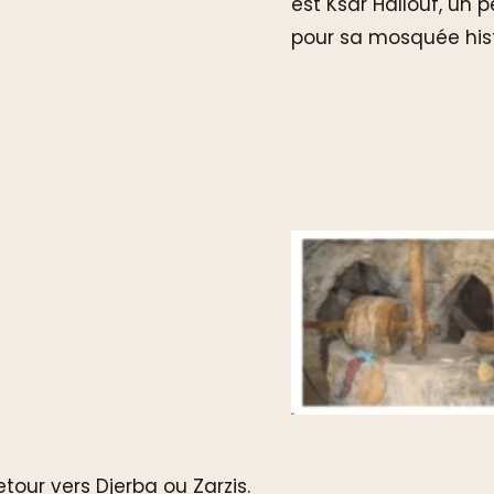
est Ksar Hallouf, un p
pour sa mosquée hist
etour vers Djerba ou Zarzis.