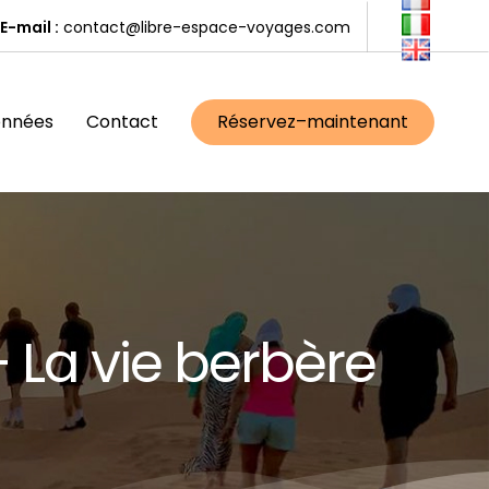
E-mail :
contact@libre-espace-voyages.com
onnées
Contact
R
é
s
e
r
v
e
z
–
m
a
i
n
t
e
n
a
n
t
–
L
a
v
i
e
b
e
r
b
è
r
e