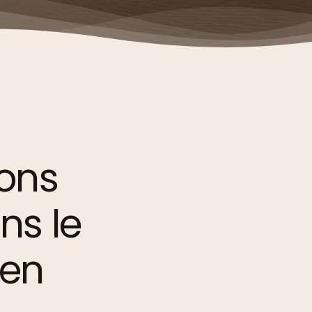
ions
ns
le
ien