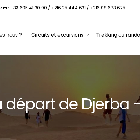
sm :
+33 695 41 30 00
/
+216 25 444 631
/
+216 98 673 675
s nous ?
Circuits et excursions
Trekking ou rand
u
d
é
p
a
r
t
d
e
D
j
e
r
b
a