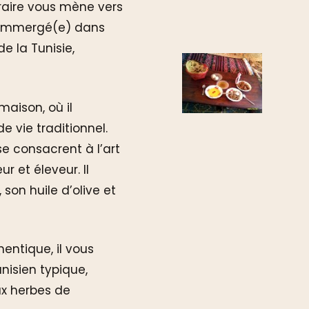
éraire vous mène vers
t immergé(e) dans
 la Tunisie,
aison, où il
 vie traditionnel.
e consacrent à l’art
r et éleveur. Il
son huile d’olive et
entique, il vous
unisien typique,
x herbes de