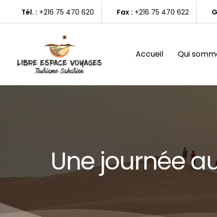
Skip
Tél. :
+216 75 470 620
Fax :
+216 75 470 622
G
to
main
content
Accueil
Qui somme
U
n
e
j
o
u
r
n
é
e
a