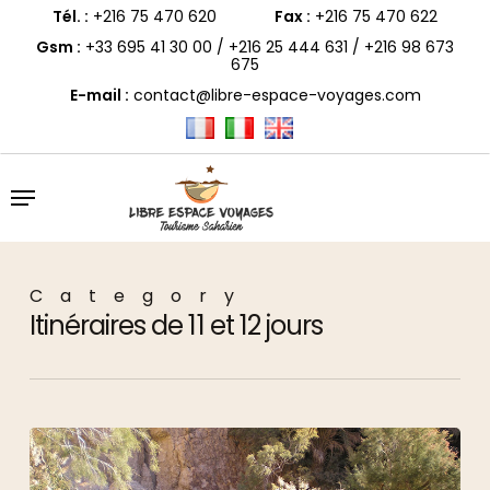
Skip
to
Tél. :
+216 75 470 620
Fax :
+216 75 470 622
main
content
Gsm :
+33 695 41 30 00
/
+216 25 444 631
/
+216 98 673
675
E-mail :
contact@libre-espace-voyages.com
Menu
Category
Itinéraires de 11 et 12 jours