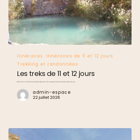
Les
treks
de
11
et
12
Itinéraires
Itinéraires de 11 et 12 jours
jours
Trekking et randonnées
Les treks de 11 et 12 jours
Tembaïn et le lac de Oudhad Erriched Au départ de notre campement de Zmela deux beaux itinéraires qui…
admin-espace
22 juillet 2026