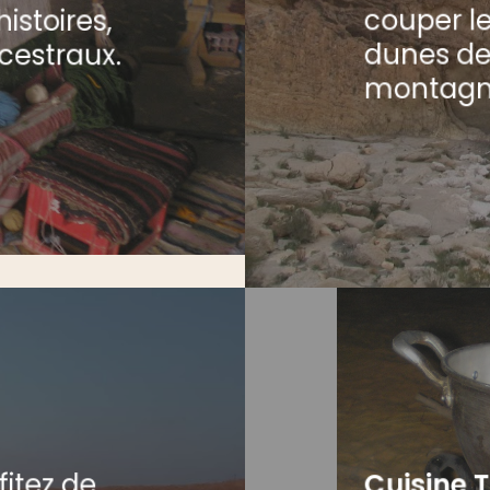
couper le
istoires,
dunes de
ncestraux.
montagne
fitez de
Cuisine T