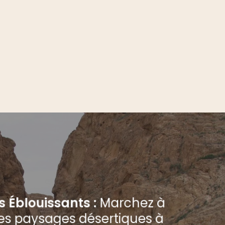
 Éblouissants :
Marchez à
des paysages désertiques à