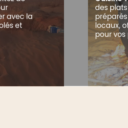
our
des plat
r avec la
préparés
olés et
locaux, o
pour vos 