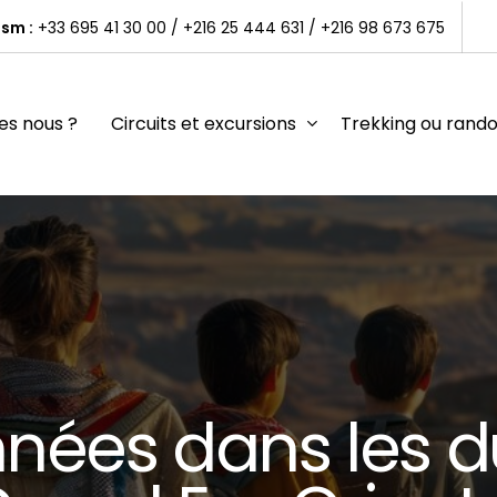
sm :
+33 695 41 30 00
/
+216 25 444 631
/
+216 98 673 675
s nous ?
Circuits et excursions
Trekking ou rand
n
n
é
e
s
d
a
n
s
l
e
s
d