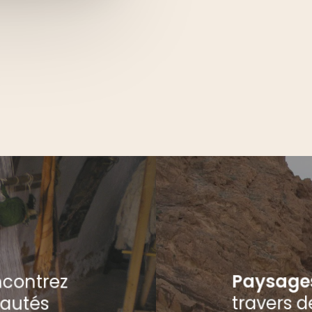
Paysages
contrez
travers 
autés