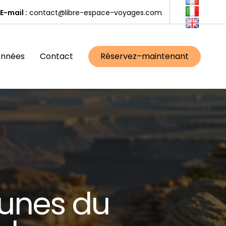
E-mail :
contact@libre-espace-voyages.com
onnées
Contact
R
é
s
e
r
v
e
z
–
m
a
i
n
t
e
n
a
n
t
u
n
e
s
d
u