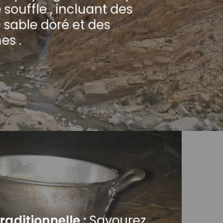
 souffle , incluant des
 sable doré et des
s .
raditionnelle :
Savourez