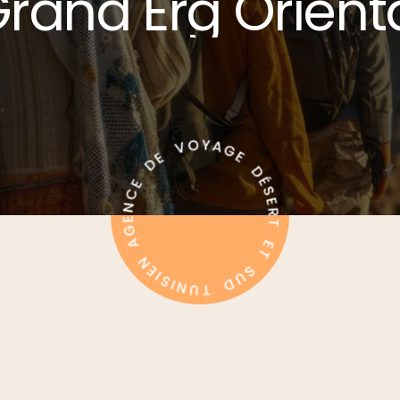
G
r
a
n
d
E
r
g
O
r
i
e
n
t