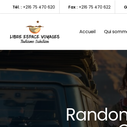
Skip
Tél. :
+216 75 470 620
Fax :
+216 75 470 622
G
to
main
content
Accueil
Qui somme
R
a
n
d
o