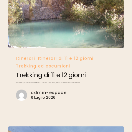
Trekking
di
11
e
12
giorni
Itinerari
Itinerari di 11 e 12 giorni
Trekking ed escursioni
Trekking di 11 e 12 giorni
Tembaïn e il lago di Oudhad Erriched Partendo dal nostro campo Zmela, restano due bellissimi percorsi nelle bellissime…
admin-espace
6 Luglio 2026