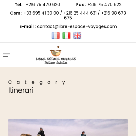
Skip
to
Tél. :
+216 75 470 620
Fax :
+216 75 470 622
main
content
Gsm :
+33 695 41 30 00
/
+216 25 444 631
/
+216 98 673
675
E-mail :
contact@libre-espace-voyages.com
Menu
Category
Itinerari